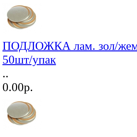
ПОДЛОЖКА лам. зол/жемч
50шт/упак
..
0.00р.