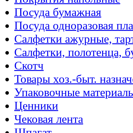
Посуда бумажная
Посуда одноразовая пл
Салфетки ажурные, тар
Салфетки, полотенца, б
Скотч
Товары хоз.-быт. назна
Упаковочные материал
Ценники
Чековая лента
Шпагат