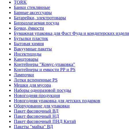
TORK
Банки стеклянные
Барные аксессуары
Батарейки, электротовары
Биоразлагаемая посуда
Бочки, ёмкости
Бумажная упаковка для Фаст Фуда и кондитерских издел
Бутылки пластик
Бытовая химия
Вакуумные пакеты
Инсектициды
Канцтовары
Контейнеры "Комус-упаковка"
Контейнеры и емкости РР и PS
Лампочки
Лотки вспененные PS
Мешки для мусора
Наборы одноразовой посуды
Новогодняя продукция
Новогодняя упаковка для детских подарков
Оборудование для упаковки
Пакет фасовочный ВД
Пакет фасовочный НД
Пакет фасовочный ПНД Китай
Пакеты "майка" ВД