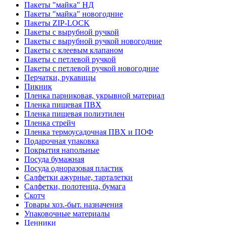
Пакеты "майка" НД
Пакеты "майка" новогодние
Пакеты ZIP-LOCK
Пакеты с вырубной ручкой
Пакеты с вырубной ручкой новогодние
Пакеты с клеевым клапаном
Пакеты с петлевой ручкой
Пакеты с петлевой ручкой новогодние
Перчатки, рукавицы
Пикник
Пленка парниковая, укрывной материал
Пленка пищевая ПВХ
Пленка пищевая полиэтилен
Пленка стрейч
Пленка термоусадочная ПВХ и ПОФ
Подарочная упаковка
Покрытия напольные
Посуда бумажная
Посуда одноразовая пластик
Салфетки ажурные, тарталетки
Салфетки, полотенца, бумага
Скотч
Товары хоз.-быт. назначения
Упаковочные материалы
Ценники